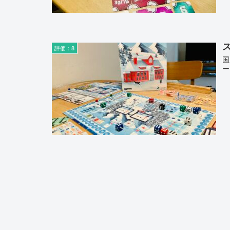
ス
評価：8
国
ー