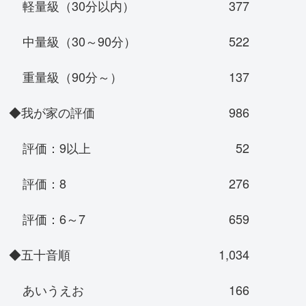
軽量級（30分以内）
377
中量級（30～90分）
522
重量級（90分～）
137
◆我が家の評価
986
評価：9以上
52
評価：8
276
評価：6～7
659
◆五十音順
1,034
あいうえお
166