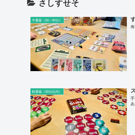
さしすせそ
す
中量級（30～90分）
寿
ス
軽量級（30分以内）
手
あ