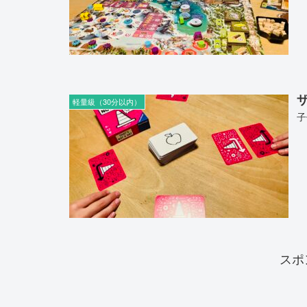
ザ
軽量級（30分以内）
子
スポ