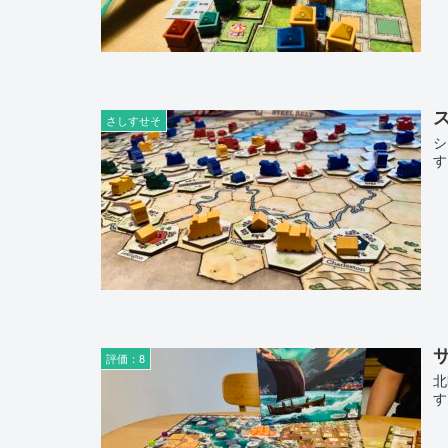
ス
さしすせそ
シ
す
サ
評価：8
北
す