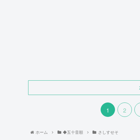
1
2
ホーム
◆五十音順
さしすせそ