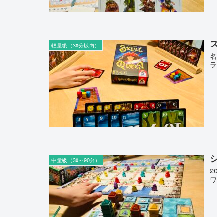
ス
軽量級（30分以内）
名
ラ
シ
中量級（30～90分）
2
ワ