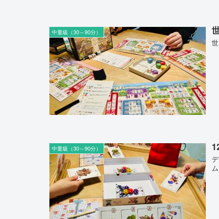
世
中量級（30～90分）
世
1
中量級（30～90分）
デ
ム