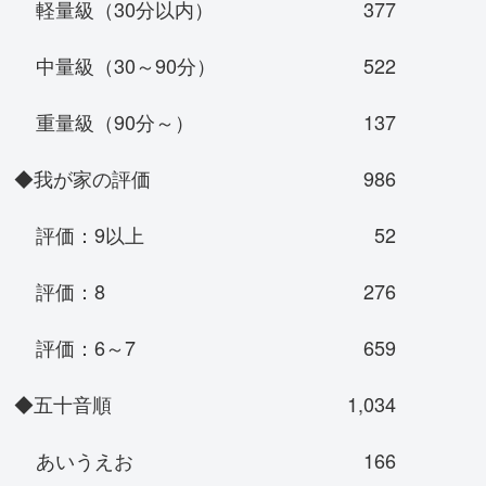
軽量級（30分以内）
377
中量級（30～90分）
522
重量級（90分～）
137
◆我が家の評価
986
評価：9以上
52
評価：8
276
評価：6～7
659
◆五十音順
1,034
あいうえお
166