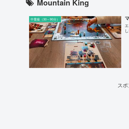
Mountain King
マ
中量級（30～90分）
エ
し
スポ