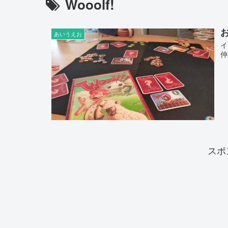
Wooolf!
お
あいうえお
イ
仲
スポ