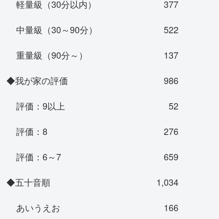
軽量級（30分以内）
377
中量級（30～90分）
522
重量級（90分～）
137
◆我が家の評価
986
評価：9以上
52
評価：8
276
評価：6～7
659
◆五十音順
1,034
あいうえお
166