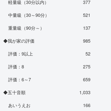
軽量級（30分以内）
377
中量級（30～90分）
521
重量級（90分～）
137
◆我が家の評価
985
評価：9以上
52
評価：8
275
評価：6～7
659
◆五十音順
1,033
あいうえお
166