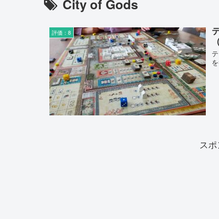
City of Gods
評価：8
（
テ
を
スポ