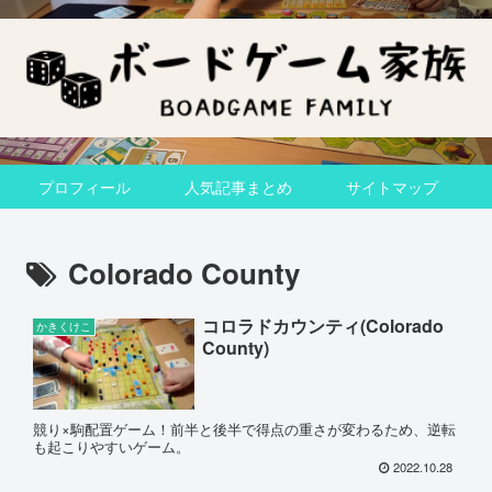
プロフィール
人気記事まとめ
サイトマップ
Colorado County
コロラドカウンティ(Colorado
かきくけこ
County)
競り×駒配置ゲーム！前半と後半で得点の重さが変わるため、逆転
も起こりやすいゲーム。
2022.10.28