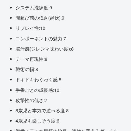
システム洗練度:9
間延び感の低さ(起伏):9
リプレイ性:10
コンポーネントの魅力:7
脳汁感(ジレンマ味わい度):8
テーマ再現性:8
戦術の幅:8
ドキドキわくわく感:8
手番ごとの成長感:10
攻撃性の低さ:7
8歳児と本気で遊べる度:8
4歳児も楽しそう度:6
備考：デッキ構築の始祖。時代を変えるゲームシ