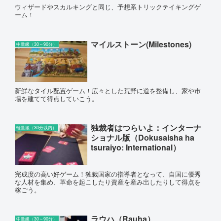
ウィザードやスカルキングと同じ、予想系トリックテイキングゲ
ーム！
マイルストーン(Milestones)
中量級（30～90分）
新鮮なタイル配置ゲーム！広々とした荒野に道を整備し、家や市
場を建てて得点していこう。
独裁者はつらいよ：インターナ
軽量級（30分以内）
ショナル版（Dokusaisha ha
tsuraiyo: International）
完成度の高い好ゲーム！独裁国家の指導者となって、自国に優秀
な人材を集め、革命を起こしたり資産を産み出したりして得点を
稼ごう。
ラウハ（Rauha）
中量級（30～90分）