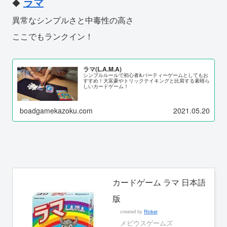
ラマ
◆
異常なシンプルさと中毒性の高さ
ここでもランクイン！
ラマ(L.A.M.A)
シンプルルールで初心者&パーティーゲームとしてもお
すすめ！大富豪やトリックテイキングと比肩する素晴ら
しいカードゲーム！
boadgamekazoku.com
2021.05.20
カードゲーム ラマ 日本語
版
created by
Rinker
メビウスゲームズ