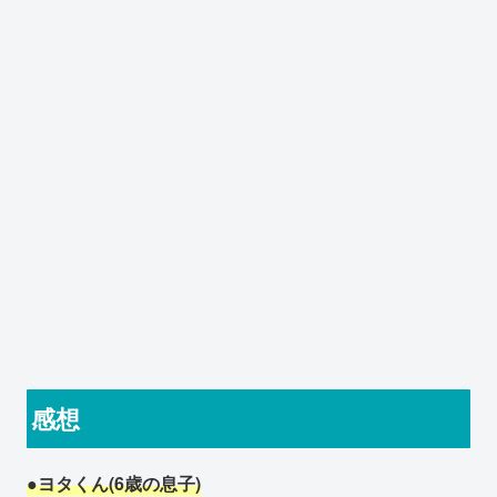
感想
●ヨタくん(6歳の息子)