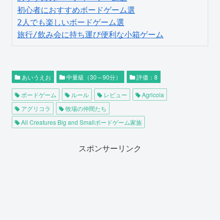
初心者におすすめボードゲーム選
2人でも楽しいボードゲーム選
旅行/飲み会に持ち運び便利な小箱ゲーム
あいうえお
中量級（30～90分）
評価：8
ボードゲーム
ルール
レビュー
Agricola
アグリコラ
牧場の仲間たち
All Creatures Big and Smallボードゲーム家族
スポンサーリンク