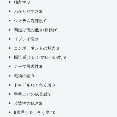
独創性:8
わかりやすさ:9
システム洗練度:9
間延び感の低さ(起伏):8
リプレイ性:8
コンポーネントの魅力:8
脳汁感(ジレンマ味わい度):9
テーマ再現性:9
戦術の幅:8
ドキドキわくわく感:8
手番ごとの成長感:9
攻撃性の低さ:8
6歳児も楽しそう度:10