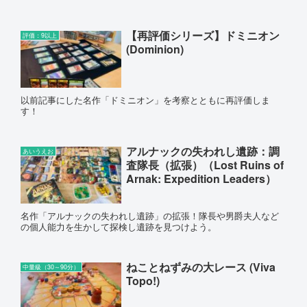
【再評価シリーズ】ドミニオン
評価：9以上
(Dominion)
以前記事にした名作「ドミニオン」を考察とともに再評価しま
す！
アルナックの失われし遺跡：調
あいうえお
査隊長（拡張）（Lost Ruins of
Arnak: Expedition Leaders）
名作「アルナックの失われし遺跡」の拡張！隊長や男爵夫人など
の個人能力を生かして探検し遺跡を見つけよう。
ねことねずみの大レース (Viva
中量級（30～90分）
Topo!)