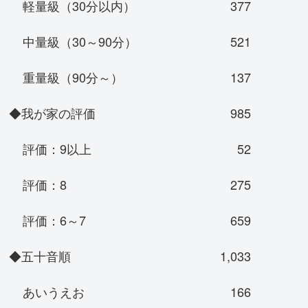
軽量級（30分以内）
377
中量級（30～90分）
521
重量級（90分～）
137
◆我が家の評価
985
評価：9以上
52
評価：8
275
評価：6～7
659
◆五十音順
1,033
あいうえお
166