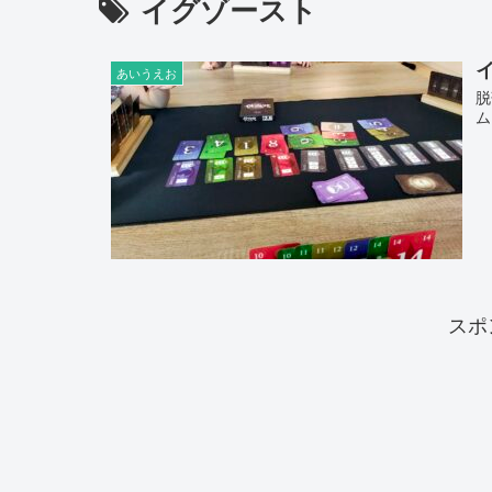
イグゾースト
イ
あいうえお
脱
ム
スポ