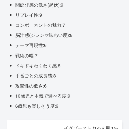
間延び感の低さ(起伏):9
リプレイ性:9
コンポーネントの魅力:7
脳汁感(ジレンマ味わい度):8
テーマ再現性:6
戦術の幅:7
ドキドキわくわく感:8
手番ごとの成長感:8
攻撃性の低さ:6
10歳児と本気で遊べる度:9
6歳児も楽しそう度:9
イグゾースト (1-5人用 15-