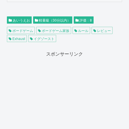
あいうえお
軽量級（30分以内）
評価：8
ボードゲーム
ボードゲーム家族
ルール
レビュー
Exhaust
イグゾースト
スポンサーリンク