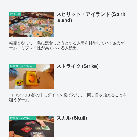
スピリット・アイランド (Spirit
評価：8
Island)
精霊となって、島に浸食しようとする人間を排除していく協力ゲ
ーム！リプレイ性が高くハマる人続出。
ストライク (Strike)
軽量級（30分以内）
コロシアム(箱)の中にダイスを投げ入れて、同じ目を揃えることを
狙うゲーム！
スカル (Skull)
軽量級（30分以内）