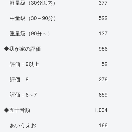
軽量級（30分以内）
377
中量級（30～90分）
522
重量級（90分～）
137
◆我が家の評価
986
評価：9以上
52
評価：8
276
評価：6～7
659
◆五十音順
1,034
あいうえお
166