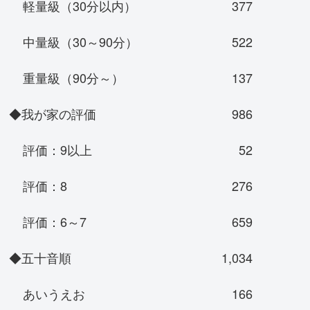
軽量級（30分以内）
377
中量級（30～90分）
522
重量級（90分～）
137
◆我が家の評価
986
評価：9以上
52
評価：8
276
評価：6～7
659
◆五十音順
1,034
あいうえお
166