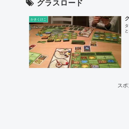
グラスロード
グ
かきくけこ
タ
と
スポ