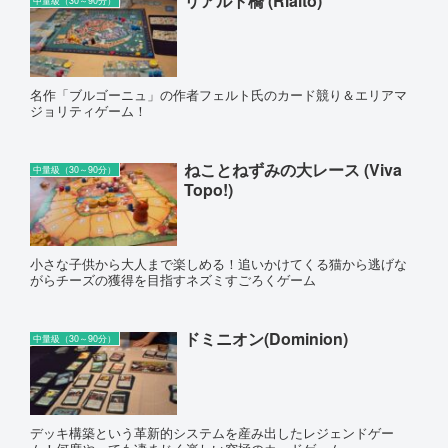
リアルト橋 (Rialto)
中量級（30～90分）
名作「ブルゴーニュ」の作者フェルト氏のカード競り＆エリアマ
ジョリティゲーム！
ねことねずみの大レース (Viva
中量級（30～90分）
Topo!)
小さな子供から大人まで楽しめる！追いかけてくる猫から逃げな
がらチーズの獲得を目指すネズミすごろくゲーム
ドミニオン(Dominion)
中量級（30～90分）
デッキ構築という革新的システムを産み出したレジェンドゲー