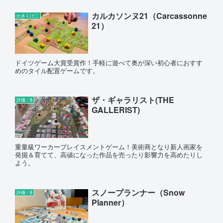
カルカソンヌ21（Carcassonne
かきくけこ
21）
ドイツゲーム大賞受賞作！手軽に遊べて奥が深い初心者におすす
めのタイル配置ゲームです。
ザ・ギャラリスト(THE
評価：8
GALLERIST)
重量級ワーカープレイスメントゲーム！美術商となり新人画家を
発掘＆育てて、高値になった作品を売ったり影響力を高めたりし
よう。
スノープランナー（Snow
評価：8
Planner）