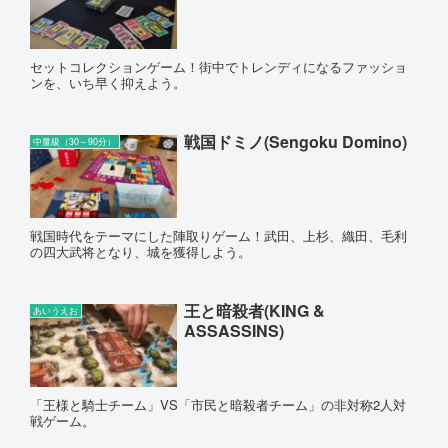
セットコレクションゲーム！街中でトレンディになるファッショ
ンを、いち早く抑えよう。
戦国ドミノ(Sengoku Domino)
中量級（30～90分）
戦国時代をテーマにした陣取りゲーム！武田、上杉、織田、毛利
の四大武将となり、城を獲得しよう。
王と暗殺者(KING &
あいうえお
ASSASSINS)
「王様と騎士チーム」VS「市民と暗殺者チーム」の非対称2人対
戦ゲーム。