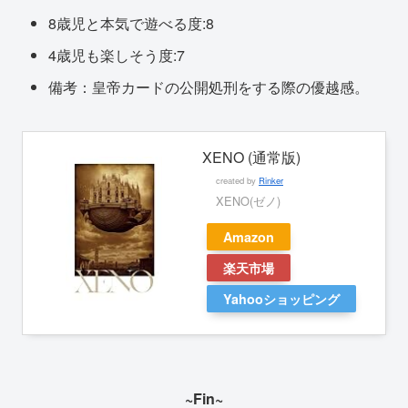
8歳児と本気で遊べる度:8
4歳児も楽しそう度:7
備考：皇帝カードの公開処刑をする際の優越感。
XENO (通常版)
created by
Rinker
XENO(ゼノ)
Amazon
楽天市場
Yahooショッピング
~Fin~