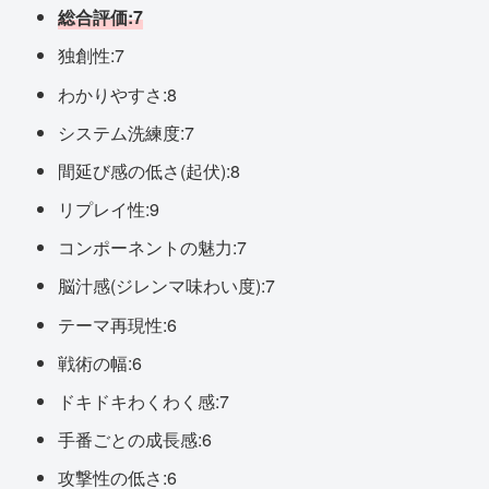
総合評価:7
独創性:7
わかりやすさ:8
システム洗練度:7
間延び感の低さ(起伏):8
リプレイ性:9
コンポーネントの魅力:7
脳汁感(ジレンマ味わい度):7
テーマ再現性:6
戦術の幅:6
ドキドキわくわく感:7
手番ごとの成長感:6
攻撃性の低さ:6