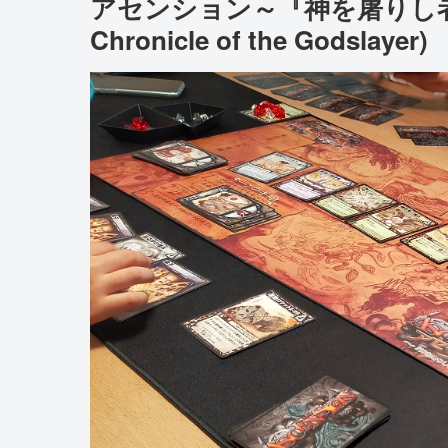
アセンション～『神を屠りし者』の
Chronicle of the Godslayer)