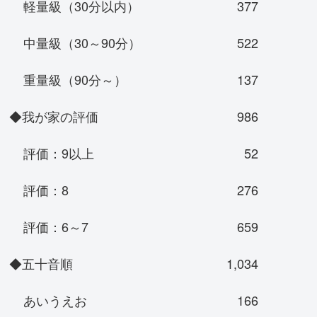
軽量級（30分以内）
377
中量級（30～90分）
522
重量級（90分～）
137
◆我が家の評価
986
評価：9以上
52
評価：8
276
評価：6～7
659
◆五十音順
1,034
あいうえお
166