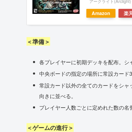
アークライト(Arclight)
Amazon
楽
＜準備＞
各プレイヤーに初期デッキを配布。シ
中央ボードの指定の場所に常設カード
常設カード以外の全てのカードをシャ
向きに並べる。
プレイヤー人数ごとに定めれた数の名
＜ゲームの進行＞