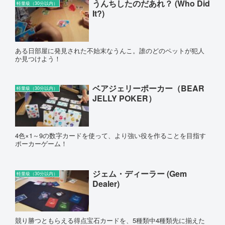
うんちしたのだあれ？ (Who Did
軽量級（30分以内）
It?)
ある日部屋に発見された不始末なうんこ。誰のどのペットが犯人
か見つけよう！
ベアジェリーポーカー（BEAR
軽量級（30分以内）
JELLY POKER）
4色×1～9の数字カードを使って、より強い役を作ることを目指す
ポーカーゲーム！
ジェム・ディーラー (Gem
軽量級（30分以内）
Dealer)
競り勝つともらえる得点宝石カードを、5種類中4種類先に揃えた