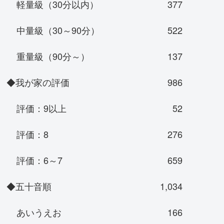
軽量級（30分以内）
377
中量級（30～90分）
522
重量級（90分～）
137
◆我が家の評価
986
評価：9以上
52
評価：8
276
評価：6～7
659
◆五十音順
1,034
あいうえお
166