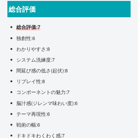
総合評価
総合評価:7
独創性:6
わかりやすさ:8
システム洗練度:7
間延び感の低さ(起伏):8
リプレイ性:8
コンポーネントの魅力:7
脳汁感(ジレンマ味わい度):6
テーマ再現性:6
戦術の幅:6
ドキドキわくわく感:7