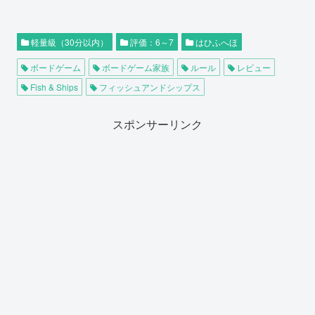
軽量級（30分以内）
評価：6～7
はひふへほ
ボードゲーム
ボードゲーム家族
ルール
レビュー
Fish & Ships
フィッシュアンドシップス
スポンサーリンク