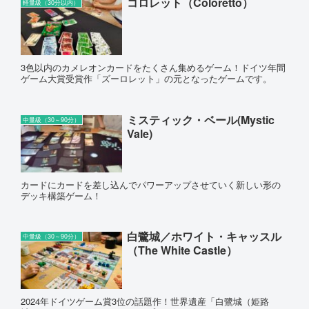
コロレット（Coloretto）
軽量級（30分以内）
3色以内のカメレオンカードをたくさん集めるゲーム！ドイツ年間
ゲーム大賞受賞作「ズーロレット」の元となったゲームです。
ミスティック・ベール(Mystic
中量級（30～90分）
Vale)
カードにカードを差し込んでパワーアップさせていく新しい形の
デッキ構築ゲーム！
白鷺城／ホワイト・キャッスル
中量級（30～90分）
（The White Castle）
2024年ドイツゲーム賞3位の話題作！世界遺産「白鷺城（姫路