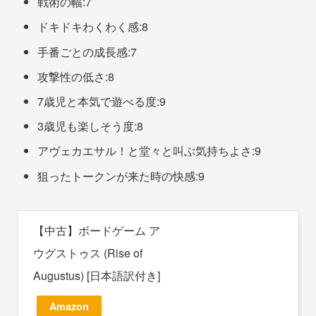
戦術の幅:7
ドキドキわくわく感:8
手番ごとの成長感:7
攻撃性の低さ:8
7歳児と本気で遊べる度:9
3歳児も楽しそう度:8
アヴェカエサル！と堂々と叫ぶ気持ちよさ:9
狙ったトークンが来た時の快感:9
【中古】ボードゲーム ア
ウグストゥス (Rise of
Augustus) [日本語訳付き]
Amazon