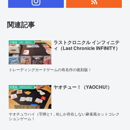
関連記事
ラストクロニクル インフィニテ
中量級（30～90分）
ィ（Last Chronicle INFINITY）
トレーディングカードゲームの有名作の復刻版！
ヤオチュー！（YAOCHU!）
軽量級（30分以内）
ヤオチュウハイ（字牌と1，9)しか存在しない麻雀風セットコレク
ションゲーム！