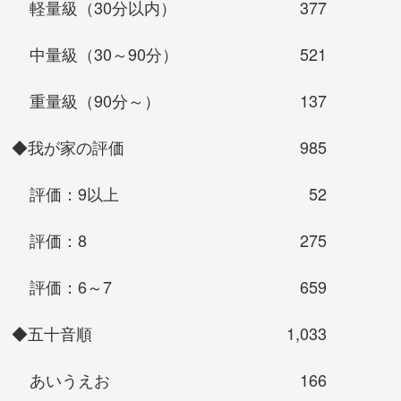
軽量級（30分以内）
377
中量級（30～90分）
521
重量級（90分～）
137
◆我が家の評価
985
評価：9以上
52
評価：8
275
評価：6～7
659
◆五十音順
1,033
あいうえお
166