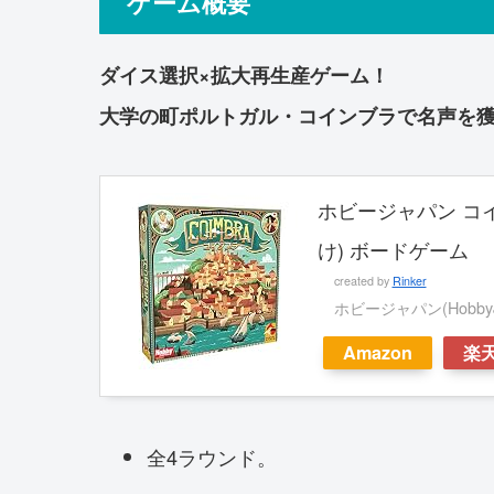
ゲーム概要
ダイス選択×拡大再生産ゲーム！
大学の町ポルトガル・コインブラで名声を
ホビージャパン コイン
け) ボードゲーム
created by
Rinker
ホビージャパン(HobbyJ
Amazon
楽
全4ラウンド。