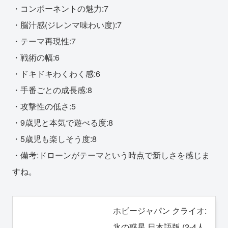
・コンポーネントの魅力:7
・脳汁感(ジレンマ味わい度):7
・テーマ再現性:7
・戦術の幅:6
・ドキドキわくわく感:6
・手番ごとの成長感:8
・攻撃性の低さ:5
・9歳児と本気で遊べる度:8
・5歳児も楽しそう度:8
・備考:ドローンがテーマという時点で新しさを感じま
すね。
ホビージャパン クライオ:
氷の惑星 日本語版 (2-4人