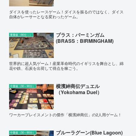
ダイスを使ったレースゲーム！ダイスを振るのではなく、ダイス
自体がレーサーとなる変わったゲーム。
ブラス：バーミンガム
重量級（90分～）
(BRASS：BIRMINGHAM)
世界的に超人気ゲーム！産業革命時代のイギリスを舞台とし、綿
花や鉄、石炭を出荷して得点を稼ごう。
横濱紳商伝デュエル
中量級（30～90分）
（Yokohama Duel）
ワーカープレイスメントの傑作「横濱紳商伝」の2人用ゲーム！
ブルーラグーン(Blue Lagoon)
中量級（30～90分）