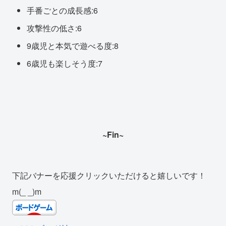
手番ごとの成長感:6
攻撃性の低さ:6
9歳児と本気で遊べる度:8
6歳児も楽しそう度:7
~Fin~
下記バナーを応援クリックいただけると嬉しいです！
m(_ _)m