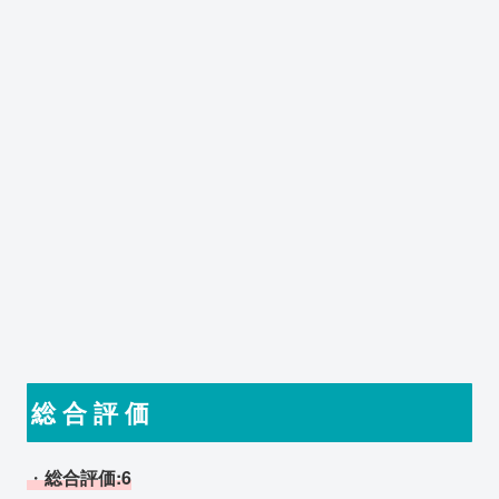
総 合 評 価
・
総合評価:6