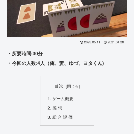
2023.05.11
2021.04.28
・所要時間:30分
・今回の人数:4人（俺、妻、ゆづ、ヨタくん)
目次
ゲーム概要
感 想
総 合 評 価