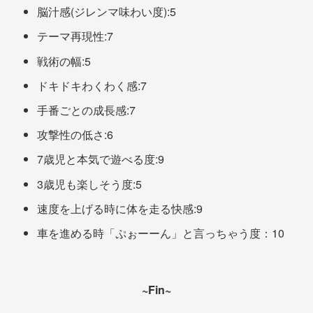
脳汁感(ジレンマ味わい度):5
テーマ再現性:7
戦術の幅:5
ドキドキわくわく感:7
手番ごとの成長感:7
攻撃性の低さ:6
7歳児と本気で遊べる度:9
3歳児も楽しそう度:5
速度を上げる時に体を走る快感:9
車を進める時「ぷぉーーん」と言っちゃう度：10
~Fin~