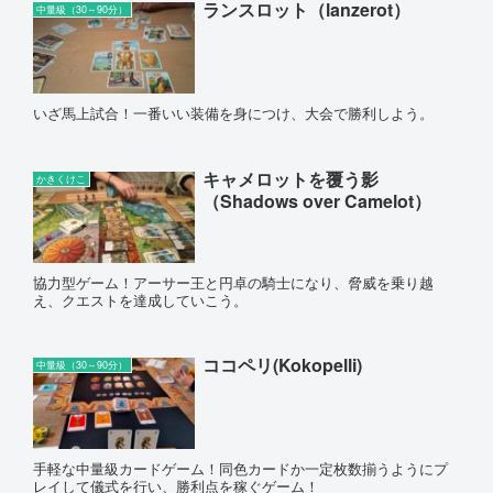
ランスロット（lanzerot）
中量級（30～90分）
いざ馬上試合！一番いい装備を身につけ、大会で勝利しよう。
キャメロットを覆う影
かきくけこ
（Shadows over Camelot）
協力型ゲーム！アーサー王と円卓の騎士になり、脅威を乗り越
え、クエストを達成していこう。
ココペリ(Kokopelli)
中量級（30～90分）
手軽な中量級カードゲーム！同色カードか一定枚数揃うようにプ
レイして儀式を行い、勝利点を稼ぐゲーム！