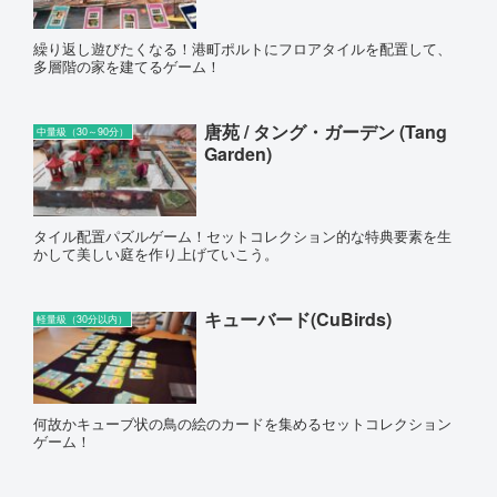
繰り返し遊びたくなる！港町ポルトにフロアタイルを配置して、
多層階の家を建てるゲーム！
唐苑 / タング・ガーデン (Tang
中量級（30～90分）
Garden)
タイル配置パズルゲーム！セットコレクション的な特典要素を生
かして美しい庭を作り上げていこう。
キューバード(CuBirds)
軽量級（30分以内）
何故かキューブ状の鳥の絵のカードを集めるセットコレクション
ゲーム！