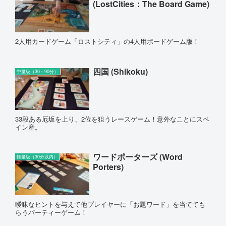
(LostCities：The Board Game)
2人用カードゲーム「ロストシティ」の4人用ボードゲーム版！
四国 (Shikoku)
中量級（30～90分）
33段ある厄坂を上り、2位を狙うレースゲーム！意外なことにスペ
イン産。
ワードポーターズ (Word
軽量級（30分以内）
Porters)
曖昧なヒントを与えて他プレイヤーに「お題ワード」を当てても
らうパーティーゲーム！