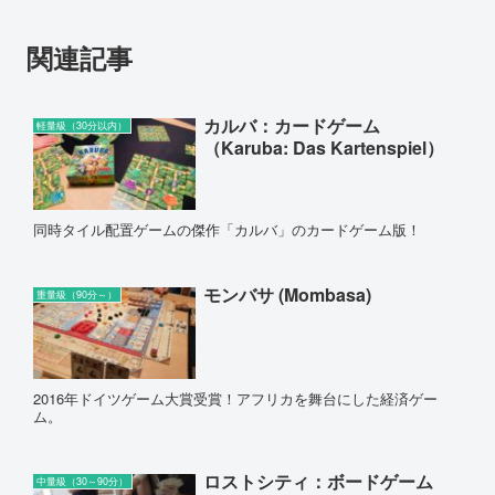
関連記事
カルバ：カードゲーム
軽量級（30分以内）
（Karuba: Das Kartenspiel）
同時タイル配置ゲームの傑作「カルバ」のカードゲーム版！
モンバサ (Mombasa)
重量級（90分～）
2016年ドイツゲーム大賞受賞！アフリカを舞台にした経済ゲー
ム。
ロストシティ：ボードゲーム
中量級（30～90分）