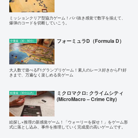
ミッションクリア型協力ゲーム！ババ抜き感覚で数字を揃えて、
爆弾のコードを切断していこう。
フォーミュラD（Formula D）
中量級（30～90分）
大人数で遊べるF1グランプリゲーム！素人のレース好きからF1好
きまで、万遍なく楽しめる良ゲーム
ミクロマクロ: クライムシティ
軽量級（30分以内）
(MicroMacro – Crime City)
絵探し×推理の新感覚ゲーム！「ウォーリーを探せ！」をゲーム形
式に落とし込み、事件を推理していく完成度の高いゲームです。