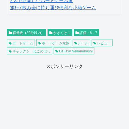
2人でも楽しいボードゲーム選
旅行/飲み会に持ち運び便利な小箱ゲーム
軽量級（30分以内）
かきくけこ
評価：6～7
ボードゲーム
ボードゲーム家族
ルール
レビュー
ギャラクシーねこのばし
Gallaxy Nekonobashi
スポンサーリンク