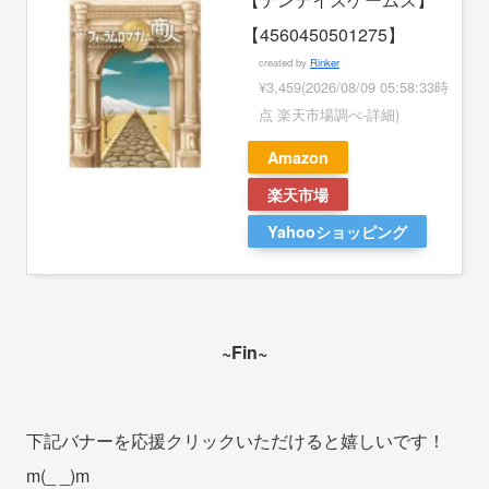
【4560450501275】
created by
Rinker
¥3,459
(2026/08/09 05:58:33時
点 楽天市場調べ-
詳細)
Amazon
楽天市場
Yahooショッピング
~Fin~
下記バナーを応援クリックいただけると嬉しいです！
m(_ _)m