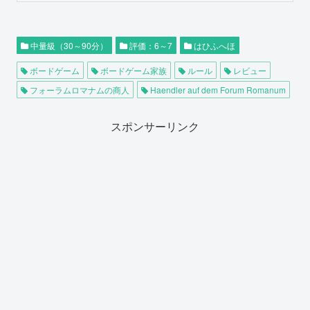
中量級（30～90分）
評価：6～7
はひふへほ
ボードゲーム
ボードゲーム家族
ルール
レビュー
フォーラムロマナムの商人
Haendler auf dem Forum Romanum
スポンサーリンク