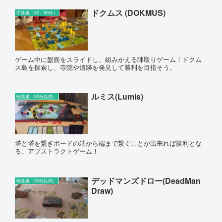
ドクムス (DOKMUS)
中量級（30～90分）
ゲーム中に盤面をスライドし、組みかえる陣取りゲーム！ドクム
ス島を探索し、寺院や遺跡を発見して勝利を目指そう。
ルミス(Lumis)
軽量級（30分以内）
塔と塔を繋ぎボードの端から端まで繋ぐことが出来れば勝利とな
る、アブストラクトゲーム！
デッドマンズドロー(DeadMan
軽量級（30分以内）
Draw)