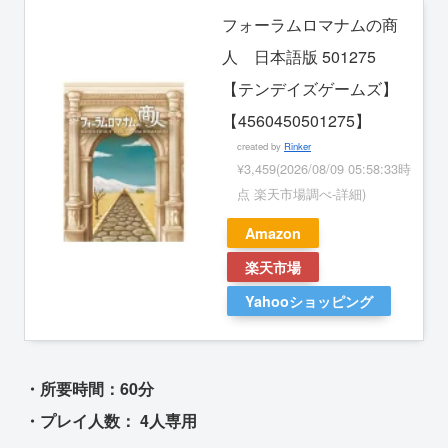
フォーラムロマナムの商
人 日本語版 501275
【テンデイズゲームズ】
【4560450501275】
created by
Rinker
¥3,459
(2026/08/09 05:58:33時
点 楽天市場調べ-
詳細)
Amazon
楽天市場
Yahooショッピング
・所要時間：60分
・プレイ人数： 4人専用