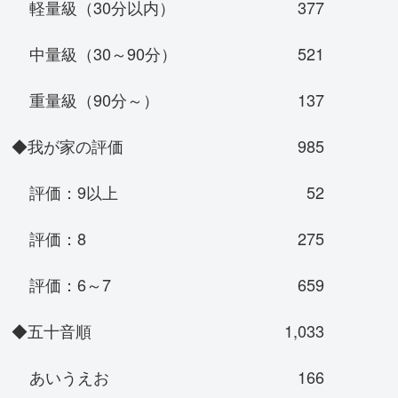
軽量級（30分以内）
377
中量級（30～90分）
521
重量級（90分～）
137
◆我が家の評価
985
評価：9以上
52
評価：8
275
評価：6～7
659
◆五十音順
1,033
あいうえお
166