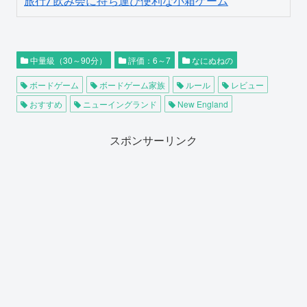
旅行/飲み会に持ち運び便利な小箱ゲーム
中量級（30～90分）
評価：6～7
なにぬねの
ボードゲーム
ボードゲーム家族
ルール
レビュー
おすすめ
ニューイングランド
New England
スポンサーリンク