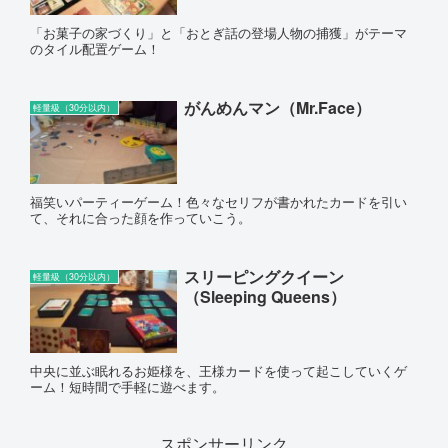
「お菓子の家づくり」と「おとぎ話の登場人物の捕獲」がテーマ
のタイル配置ゲーム！
がんめんマン（Mr.Face）
軽量級（30分以内）
福笑いパーティーゲーム！色々なセリフが書かれたカードを引い
て、それに合った顔を作っていこう。
スリーピングクイーン
軽量級（30分以内）
（Sleeping Queens）
中央に並ぶ眠れるお姫様を、王様カードを使って起こしていくゲ
ーム！短時間で手軽に遊べます。
スポンサーリンク