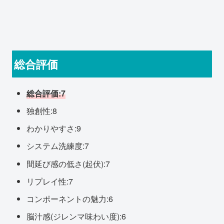
総合評価
総合評価:7
独創性:8
わかりやすさ:9
システム洗練度:7
間延び感の低さ(起伏):7
リプレイ性:7
コンポーネントの魅力:6
脳汁感(ジレンマ味わい度):6