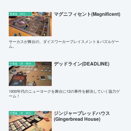
マグニフィセント(Magnificent)
重量級（90分～）
サーカスが舞台の、ダイスワーカープレイスメント＆パズルゲー
ム。
デッドライン(DEADLINE)
中量級（30～90分）
1930年代のニューヨークを舞台に12の事件を解決していく協力ゲ
ーム！
ジンジャーブレッドハウス
中量級（30～90分）
(Gingerbread House)