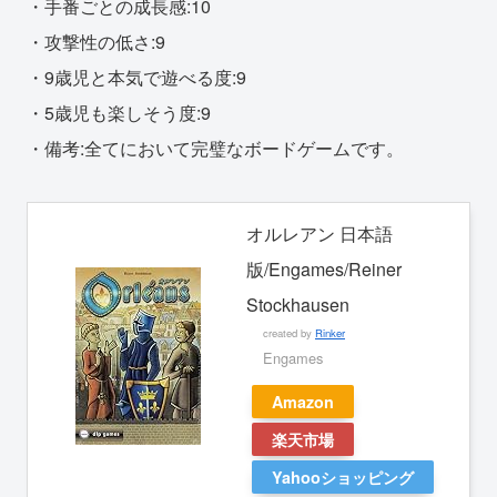
・手番ごとの成長感:10
・攻撃性の低さ:9
・9歳児と本気で遊べる度:9
・5歳児も楽しそう度:9
・備考:全てにおいて完璧なボードゲームです。
オルレアン 日本語
版/Engames/Reiner
Stockhausen
created by
Rinker
Engames
Amazon
楽天市場
Yahooショッピング