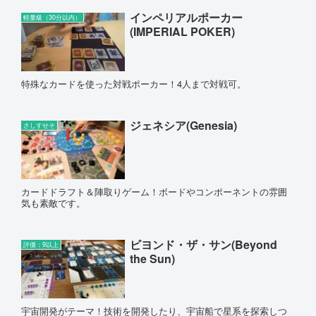
インペリアルポーカー
軽量級（30分以内）
(IMPERIAL POKER)
特殊なカードを使った対戦ポーカー！4人まで対戦可。
ジェネシア(Genesia)
さしすせそ
カードドラフト＆陣取りゲーム！ボードやコンポーネントの雰囲
気も素敵です。
ビヨンド・ザ・サン(Beyond
評価：9以上
the Sun)
宇宙開発がテーマ！技術を開発したり、宇宙船で星系を探索しつ