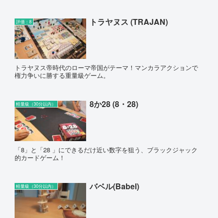
トラヤヌス (TRAJAN)
評価：8
トラヤヌス帝時代のローマ帝国がテーマ！マンカラアクションで
権力争いに勝する重量級ゲーム。
8か28 (8・28)
軽量級（30分以内）
「8」と「28 」にできるだけ近い数字を狙う、ブラックジャック
的カードゲーム！
バベル(Babel)
軽量級（30分以内）