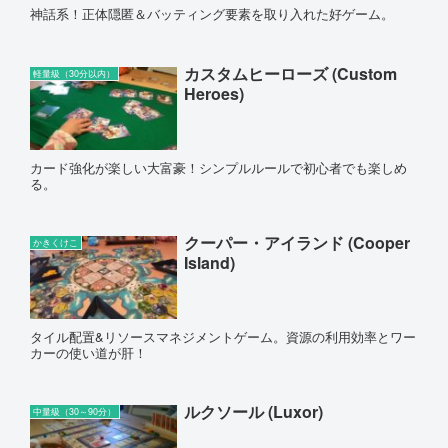
神話系！正体隠匿＆バッティング要素を取り入れた好ゲーム。
カスタムヒーローズ (Custom
軽量級（30分以内）
Heroes)
カード強化が楽しい大富豪！シンプルルールで初心者でも楽しめ
る。
クーパー・アイランド (Cooper
かきくけこ
Island)
タイル配置&リソースマネジメントゲーム。資源の利用効率とワー
カーの使い道が肝！
ルクソール (Luxor)
中量級（30～90分）