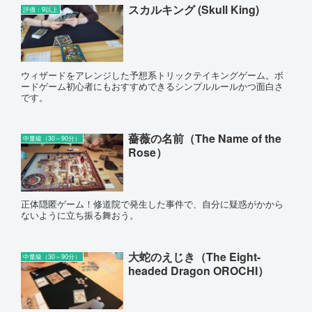
スカルキング (Skull King)
評価：9以上
ウィザードをアレンジした予想系トリックテイキングゲーム。ボ
ードゲーム初心者にもおすすめできるシンプルルールかつ面白さ
です。
薔薇の名前（The Name of the
中量級（30～90分）
Rose）
正体隠匿ゲーム！修道院で発生した事件で、自分に疑惑がかから
ないように立ち振る舞おう。
大蛇のえじき（The Eight-
中量級（30～90分）
headed Dragon OROCHI）