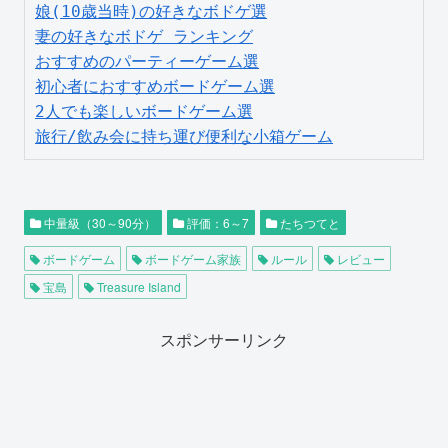
娘(10歳当時)の好きなボドゲ選
妻の好きなボドゲ ランキング
おすすめのパーティーゲーム選
初心者におすすめボードゲーム選
2人でも楽しいボードゲーム選
旅行/飲み会に持ち運び便利な小箱ゲーム
中量級（30～90分）
評価：6～7
たちつてと
ボードゲーム
ボードゲーム家族
ルール
レビュー
宝島
Treasure Island
スポンサーリンク