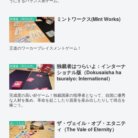
うにするバランス系ゲーム。
ミントワークス(Mint Works)
軽量級（30分以内）
王道のワーカープレイスメントゲーム！
独裁者はつらいよ：インターナ
軽量級（30分以内）
ショナル版（Dokusaisha ha
tsuraiyo: International）
完成度の高い好ゲーム！独裁国家の指導者となって、自国に優秀
な人材を集め、革命を起こしたり資産を産み出したりして得点を
稼ごう。
ザ・ヴェイル・オブ・エタニテ
あいうえお
ィ（The Vale of Eternity）