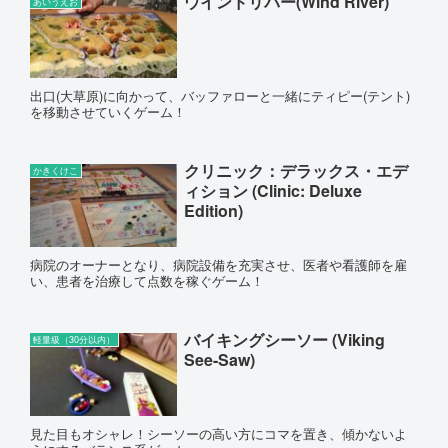
ウインドリバー(Wind River)
あいうえお
出口(大草原)に向かって、バッファローと一緒にティピー(テント)
を移動させていくゲーム！
クリニック：デラックス・エデ
かきくけこ
ィション (Clinic: Deluxe
Edition)
病院のオーナーとなり、病院設備を充実させ、医者や看護師を雇
い、患者を治療して点数を稼ぐゲーム！
バイキングシーソー (Viking
軽量級（30分以内）
See-Saw)
見た目もオシャレ！シーソーの高い方にコマを置き、傾かないよ