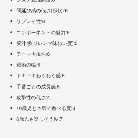
間延び感の低さ(起伏):6
リプレイ性:6
コンポーネントの魅力:6
脳汁感(ジレンマ味わい度):5
テーマ再現性:6
戦術の幅:5
ドキドキわくわく感:6
手番ごとの成長感:5
攻撃性の低さ:4
10歳児と本気で遊べる度:8
6歳児も楽しそう度:7