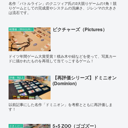
名作「バトルライン」のクニツィア氏の3大競りゲームの1角！競
りゲームとしての完成度やシステムの洗練さ、ジレンマの大きさ
は流石です。
ピクチャーズ（Pictures）
軽量級（30分以内）
ドイツ年間ゲーム大賞受賞！積み木や紐などを使って、写真カー
ドに描かれたものを再現して当てっこするゲーム！
【再評価シリーズ】ドミニオン
評価：9以上
(Dominion)
以前記事にした名作「ドミニオン」を考察とともに再評価しま
す！
5×5 ZOO（ゴゴズー）
かきくけこ