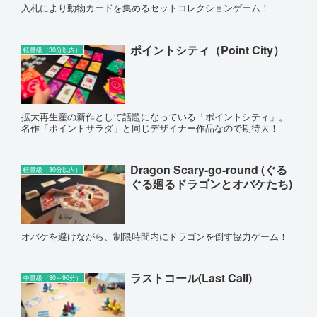
入札により動物カードを集めるセットコレクションゲーム！
ポイントシティ（Point City）
軽量級（30分以内）
拡大再生産の新作として話題になっている「ポイントシティ」。
名作「ポイントサラダ」と同じデザイナー作品なので期待大！
Dragon Scary-go-round (ぐる
軽量級（30分以内）
ぐる廻るドラゴンとオバケたち)
オバケを避けながら、制限時間内にドラゴンを倒す協力ゲーム！
ラストコール(Last Call)
中量級（30～90分）