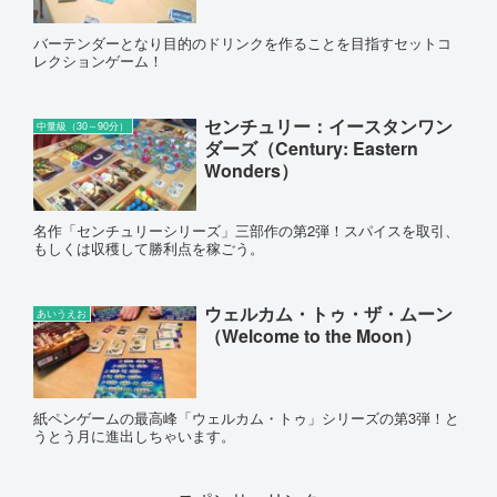
バーテンダーとなり目的のドリンクを作ることを目指すセットコ
レクションゲーム！
センチュリー：イースタンワン
中量級（30～90分）
ダーズ（Century: Eastern
Wonders）
名作「センチュリーシリーズ」三部作の第2弾！スパイスを取引、
もしくは収穫して勝利点を稼ごう。
ウェルカム・トゥ・ザ・ムーン
あいうえお
（Welcome to the Moon）
紙ペンゲームの最高峰「ウェルカム・トゥ」シリーズの第3弾！と
うとう月に進出しちゃいます。