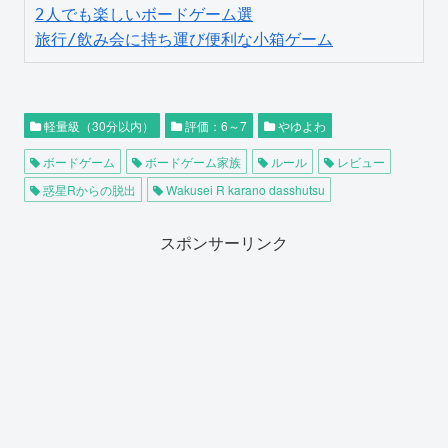
2人でも楽しいボードゲーム選
旅行/飲み会に持ち運び便利な小箱ゲーム
軽量級（30分以内）
評価：6～7
やゆよわ
ボードゲーム
ボードゲーム家族
ルール
レビュー
惑星Rからの脱出
Wakusei R karano dasshutsu
スポンサーリンク