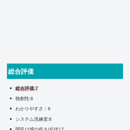
総合評価
総合評価:7
独創性:8
わかりやすさ：6
システム洗練度:6
間延び感の低さ(起伏):7