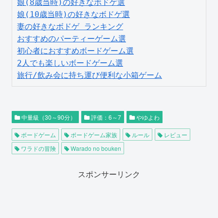
娘(8歳当時)の好きなボドゲ選
娘(10歳当時)の好きなボドゲ選
妻の好きなボドゲ ランキング
おすすめのパーティーゲーム選
初心者におすすめボードゲーム選
2人でも楽しいボードゲーム選
旅行/飲み会に持ち運び便利な小箱ゲーム
中量級（30～90分）
評価：6～7
やゆよわ
ボードゲーム
ボードゲーム家族
ルール
レビュー
ワラドの冒険
Warado no bouken
スポンサーリンク