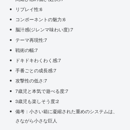
リプレイ性:6
コンポーネントの魅力:6
脳汁感(ジレンマ味わい度):7
テーマ再現性:7
戦術の幅:7
ドキドキわくわく感:7
手番ごとの成長感:7
攻撃性の低さ:7
7歳児と本気で遊べる度:7
3歳児も楽しそう度:2
備考：小さい箱に凝縮された重めのシステムは、
さながら小さな巨人