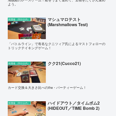
よう。
マシュマロテスト
軽量級（30分以内）
(Marshmallows Test)
「バトルライン」で有名なクニツィア氏によるマストフォローの
トリックテイキングゲーム！
クク21(Cucco21)
軽量級（30分以内）
カード交換＆大きさ比べのthe・パーティーゲーム！
ハイドアウト／タイムボム2
軽量級（30分以内）
(HIDEOUT／TIME Bomb 2)