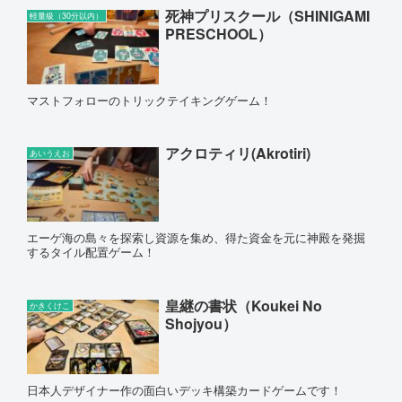
死神プリスクール（SHINIGAMI
軽量級（30分以内）
PRESCHOOL）
マストフォローのトリックテイキングゲーム！
アクロティリ(Akrotiri)
あいうえお
エーゲ海の島々を探索し資源を集め、得た資金を元に神殿を発掘
するタイル配置ゲーム！
皇継の書状（Koukei No
かきくけこ
Shojyou）
日本人デザイナー作の面白いデッキ構築カードゲームです！