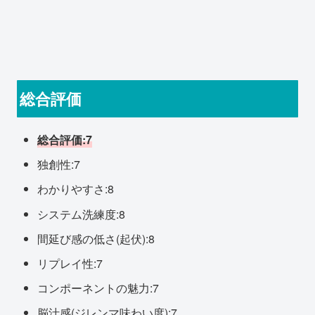
総合評価
総合評価:7
独創性:7
わかりやすさ:8
システム洗練度:8
間延び感の低さ(起伏):8
リプレイ性:7
コンポーネントの魅力:7
脳汁感(ジレンマ味わい度):7