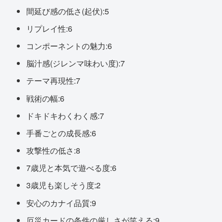
間延び感の低さ(起伏):5
リプレイ性:6
コンポーネントの魅力:6
脳汁感(ジレンマ味わい度):7
テーマ再現性:7
戦術の幅:6
ドキドキわくわく感:7
手番ごとの成長感:6
攻撃性の低さ:8
7歳児と本気で遊べる度:6
3歳児も楽しそう度:2
安心のカナイ品質:9
厄災カードの条件の厳しさが笑える:9