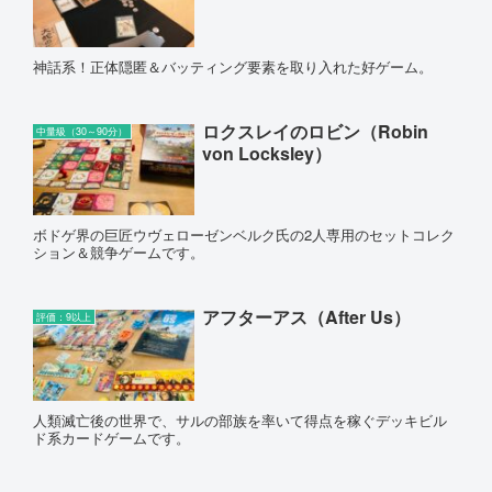
神話系！正体隠匿＆バッティング要素を取り入れた好ゲーム。
ロクスレイのロビン（Robin
中量級（30～90分）
von Locksley）
ボドゲ界の巨匠ウヴェローゼンベルク氏の2人専用のセットコレク
ション＆競争ゲームです。
アフターアス（After Us）
評価：9以上
人類滅亡後の世界で、サルの部族を率いて得点を稼ぐデッキビル
ド系カードゲームです。