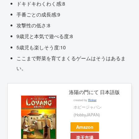
ドキドキわくわく感:8
手番ごとの成長感:9
攻撃性の低さ:8
9歳児と本気で遊べる度:8
5歳児も楽しそう度:10
ここまで野菜を育てまくるゲームはそうはあるま
い。
洛陽の門にて 日本語版
created by
Rinker
ホビージャパン
(HobbyJAPAN)
Amazon
楽天市場