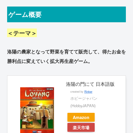
ゲーム概要
＜テーマ＞
洛陽の農家となって野菜を育てて販売して、得たお金を
勝利点に変えていく拡大再生産ゲーム。
洛陽の門にて 日本語版
created by
Rinker
ホビージャパン
(HobbyJAPAN)
Amazon
楽天市場