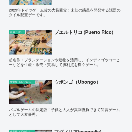
2023年ドイツゲーム賞の大賞受賞！未知の惑星を開発する話題の
タイル配置ゲーです。
プエルトリコ (Puerto Rico)
評価：9以上
超名作！プランテーションや建物を活用し、インディゴやコーヒ
ーなどを生産・販売・貿易して勝利点を稼ぐゲーム。
ウボンゴ（Ubongo）
軽量級（30分以内）
パズルゲームの決定版！子供と大人が真剣勝負できて知育ゲーム
として大変優秀。
マグノリア(magnolia)
軽量級（30分以内）