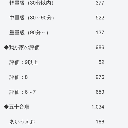
軽量級（30分以内）
377
中量級（30～90分）
522
重量級（90分～）
137
◆我が家の評価
986
評価：9以上
52
評価：8
276
評価：6～7
659
◆五十音順
1,034
あいうえお
166