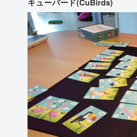
キューバード(CuBirds)