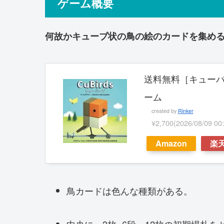
ゲーム概要
何故かキューブ状の鳥の絵のカードを集め
送料無料［キューバー
ーム
created by
Rinker
¥2,700
(2026/08/09
Amazon
楽
鳥カードは色んな種類がある。
中央に、3枚×6段、12枚の初期場札