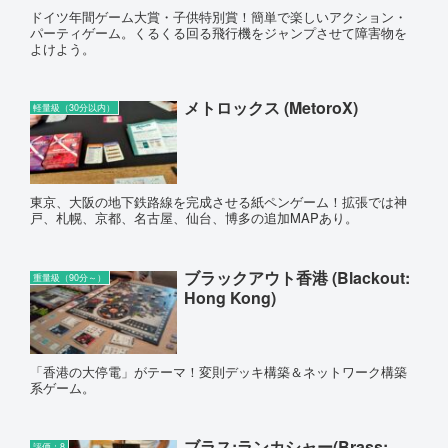
ドイツ年間ゲーム大賞・子供特別賞！簡単で楽しいアクション・
パーティゲーム。くるくる回る飛行機をジャンプさせて障害物を
よけよう。
メトロックス (MetoroX)
軽量級（30分以内）
東京、大阪の地下鉄路線を完成させる紙ペンゲーム！拡張では神
戸、札幌、京都、名古屋、仙台、博多の追加MAPあり。
ブラックアウト香港 (Blackout:
重量級（90分～）
Hong Kong)
「香港の大停電」がテーマ！変則デッキ構築＆ネットワーク構築
系ゲーム。
ブラス:ランカシャー(Brass:
評価：8