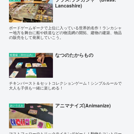
Lancashire)
ボードゲームギークで上位に入っている世界的名作！ランカシャ
ー地方を舞台に船や鉄道などの物流網の開拓、建物の建築、物品
の販売をして発展していこう。
なつのたからもの
軽量級（30分以内）
チキンバースト＆セットコレクションゲーム！シンプルルールで
大人も子供も一緒に楽しめる！
アニマナイズ(Animanize)
あいうえお
マストフォローのトリックテイキングゲーム！動物をコントロー