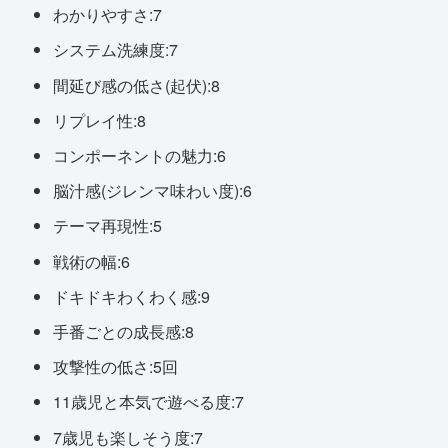
わかりやすさ:7
システム洗練度:7
間延び感の低さ(起伏):8
リプレイ性:8
コンポーネントの魅力:6
脳汁感(ジレンマ味わい度):6
テーマ再現性:5
戦術の幅:6
ドキドキわくわく感:9
手番ごとの成長感:8
攻撃性の低さ:5回
11歳児と本気で遊べる度:7
7歳児も楽しそう度:7