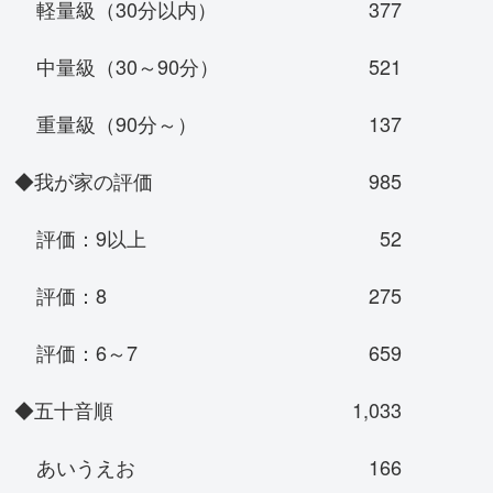
軽量級（30分以内）
377
中量級（30～90分）
521
重量級（90分～）
137
◆我が家の評価
985
評価：9以上
52
評価：8
275
評価：6～7
659
◆五十音順
1,033
あいうえお
166