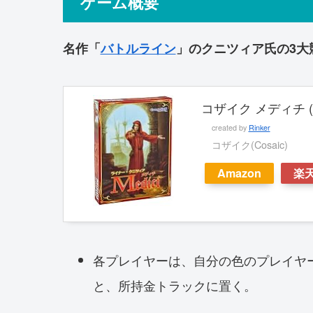
ゲーム概要
名作「
バトルライン
」のクニツィア氏の3大
コザイク メディチ (
created by
Rinker
コザイク(Cosaic)
Amazon
楽
各プレイヤーは、自分の色のプレイヤー
と、所持金トラックに置く。