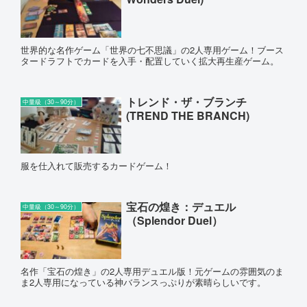
世界的な名作ゲーム「世界の七不思議」の2人専用ゲーム！ブース
タードラフトでカードを入手・配置していく拡大再生産ゲーム。
トレンド・ザ・ブランチ
中量級（30～90分）
(TREND THE BRANCH)
服を仕入れて販売するカードゲーム！
宝石の煌き：デュエル
中量級（30～90分）
（Splendor Duel）
名作「宝石の煌き」の2人専用デュエル版！元ゲームの雰囲気のま
ま2人専用になっている神バランスっぷりが素晴らしいです。