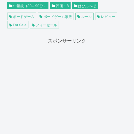
中量級（30～90分）
評価：8
はひふへほ
ボードゲーム
ボードゲーム家族
ルール
レビュー
For Sale
フォーセール
スポンサーリンク