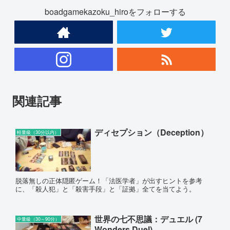
boadgamekazoku_hiroをフォローする
関連記事
ディセプション（Deception）
軽量級（30分以内）
脱落無しの正体隠匿ゲーム！「法医学者」が出すヒントを参考
に、「殺人犯」と「殺害手段」と「証拠」全てを当てよう。
世界の七不思議：デュエル (7
中量級（30～90分）
Wonders Duel)