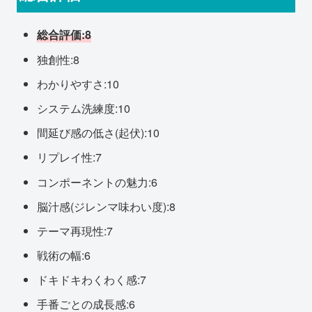
総合評価:8
独創性:8
わかりやすさ:10
システム洗練度:10
間延び感の低さ(起伏):10
リプレイ性:7
コンポーネントの魅力:6
脳汁感(ジレンマ味わい度):8
テーマ再現性:7
戦術の幅:6
ドキドキわくわく感:7
手番ごとの成長感:6