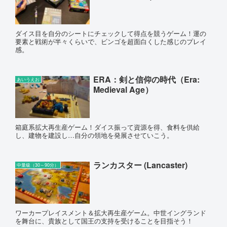
ダイス目を自分のシートにチェックして得点を競うゲーム！運の
要素と戦術が半々くらいで、ビンゴを超面白くした感じのプレイ
感。
ERA：剣と信仰の時代（Era:
あいうえお
Medieval Age）
箱庭系拡大再生産ゲーム！ダイス振って資源を得、食料を供給
し、建物を建設し…自分の領地を発展させていこう。
ランカスター (Lancaster)
中量級（30～90分）
ワーカープレイスメント＆拡大再生産ゲーム。中世イングランド
を舞台に、貴族として国王の支持を受けることを目指そう！