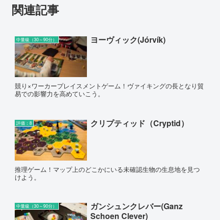
関連記事
ヨーヴィック(Jórvík)
中量級（30～90分）
競り×ワーカープレイスメントゲーム！ヴァイキングの長となり貿
易での影響力を高めていこう。
クリプティッド（Cryptid）
評価：8
推理ゲーム！マップ上のどこかにいる未確認生物の生息地を見つ
けよう。
ガンシュンクレバー(Ganz
中量級（30～90分）
Schoen Clever)