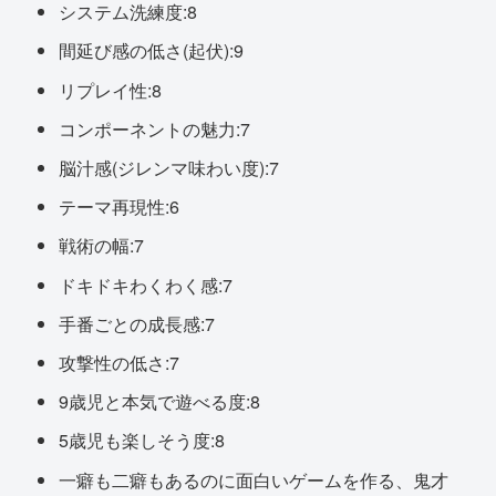
システム洗練度:8
間延び感の低さ(起伏):9
リプレイ性:8
コンポーネントの魅力:7
脳汁感(ジレンマ味わい度):7
テーマ再現性:6
戦術の幅:7
ドキドキわくわく感:7
手番ごとの成長感:7
攻撃性の低さ:7
9歳児と本気で遊べる度:8
5歳児も楽しそう度:8
一癖も二癖もあるのに面白いゲームを作る、鬼才