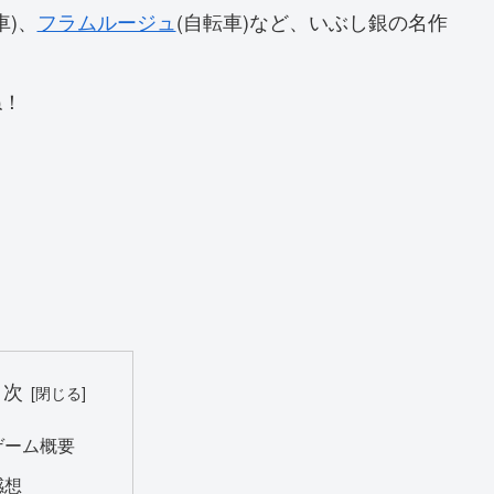
車)、
フラムルージュ
(自転車)など、いぶし銀の名作
ね！
目次
ゲーム概要
感想