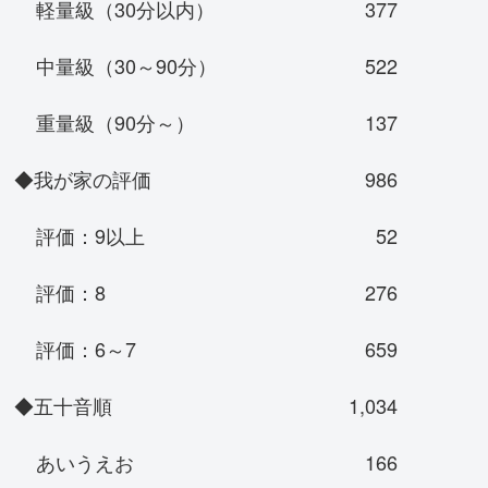
軽量級（30分以内）
377
中量級（30～90分）
522
重量級（90分～）
137
◆我が家の評価
986
評価：9以上
52
評価：8
276
評価：6～7
659
◆五十音順
1,034
あいうえお
166