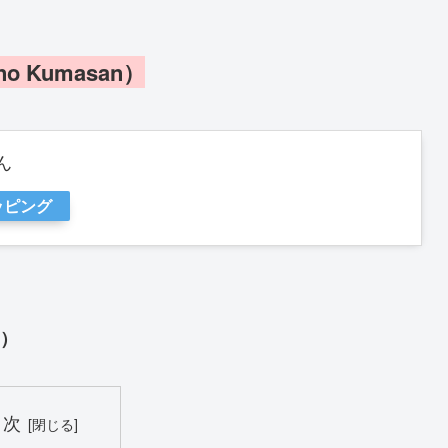
o Kumasan）
ん
ッピング
ん）
目次