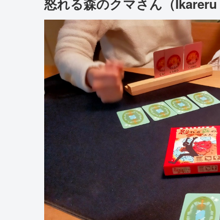
怒れる森のクマさん（Ikareru M