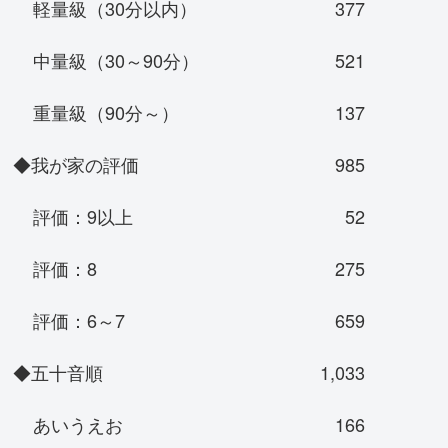
軽量級（30分以内）
377
中量級（30～90分）
521
重量級（90分～）
137
◆我が家の評価
985
評価：9以上
52
評価：8
275
評価：6～7
659
◆五十音順
1,033
あいうえお
166