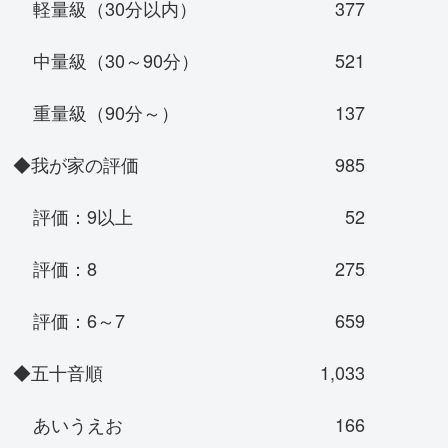
軽量級（30分以内）
377
中量級（30～90分）
521
重量級（90分～）
137
◆我が家の評価
985
評価：9以上
52
評価：8
275
評価：6～7
659
◆五十音順
1,033
あいうえお
166