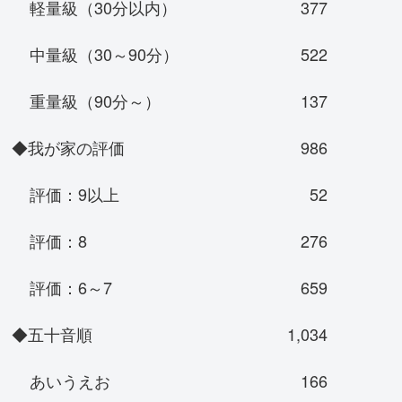
軽量級（30分以内）
377
中量級（30～90分）
522
重量級（90分～）
137
◆我が家の評価
986
評価：9以上
52
評価：8
276
評価：6～7
659
◆五十音順
1,034
あいうえお
166