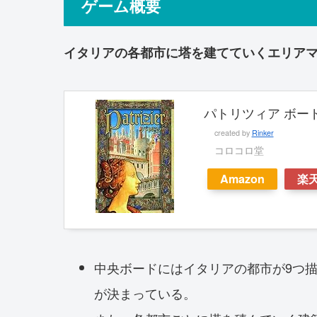
ゲーム概要
イタリアの各都市に塔を建てていくエリア
パトリツィア ボー
created by
Rinker
コロコロ堂
Amazon
楽
中央ボードにはイタリアの都市が9つ描
が決まっている。