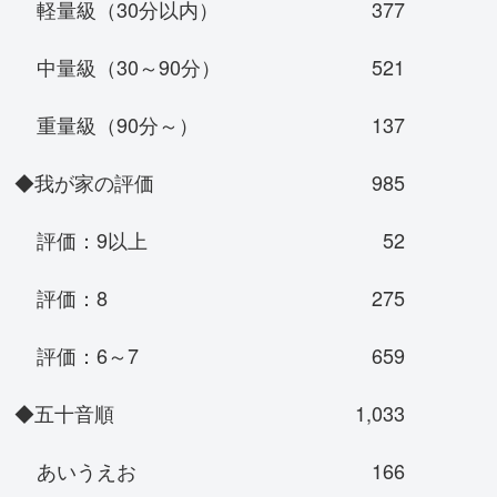
軽量級（30分以内）
377
中量級（30～90分）
521
重量級（90分～）
137
◆我が家の評価
985
評価：9以上
52
評価：8
275
評価：6～7
659
◆五十音順
1,033
あいうえお
166